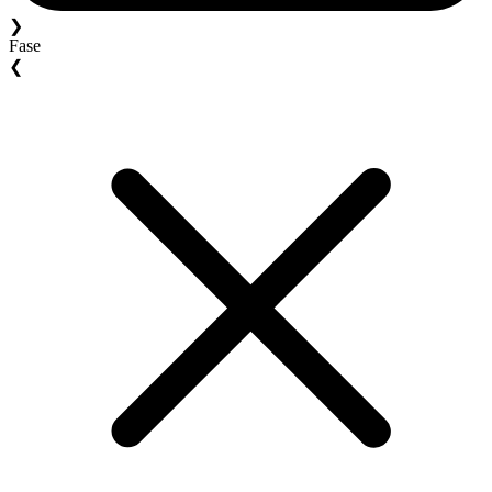
❯
Fase
❮