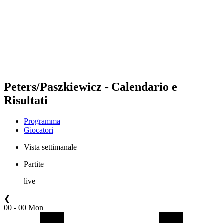
ritorna alla Home di BPT
Dove guardare
Squadre
Programma
Classifica
Statistiche
Torneo
News
Peters/Paszkiewicz - Calendario e
Risultati
Programma
Giocatori
Vista settimanale
Partite
live
❮
00 - 00 Mon