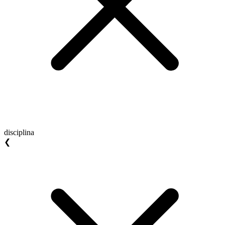
disciplina
❮