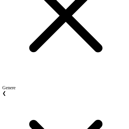
Genere
❮