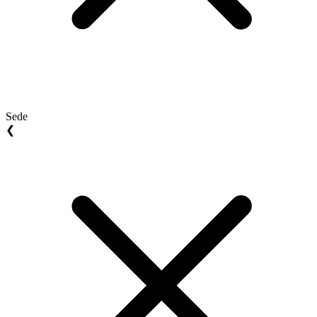
Sede
❮