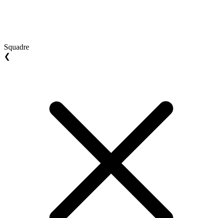
Squadre
❮