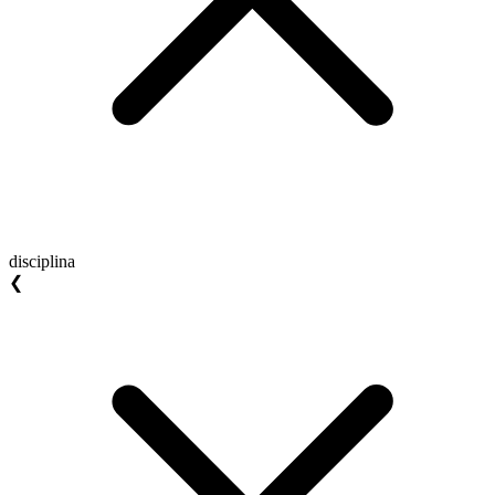
disciplina
❮