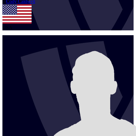
1
Cody
Caldwell
USA