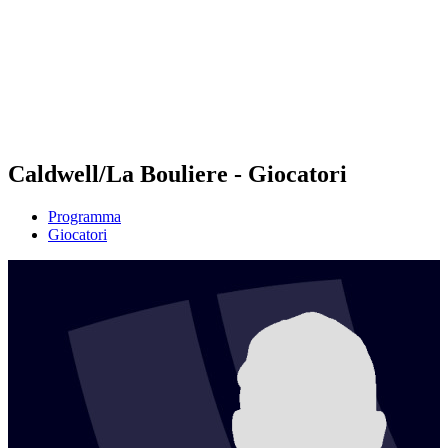
ritorna alla Home di BPT
Dove guardare
Squadre
Programma
Classifica
Statistiche
Torneo
News
Caldwell/La Bouliere - Giocatori
Programma
Giocatori