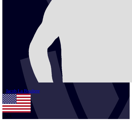
2
Jacob
La Bouliere
USA