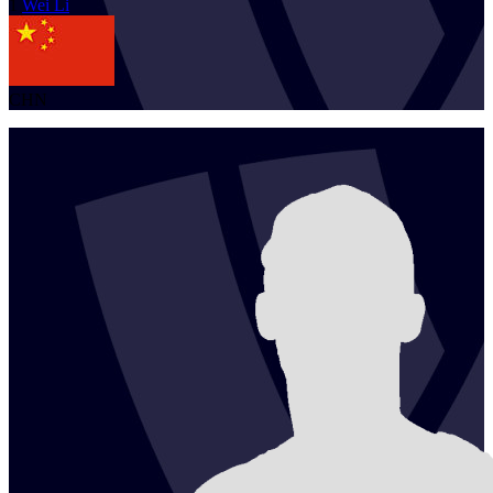
1
Wei
Li
CHN