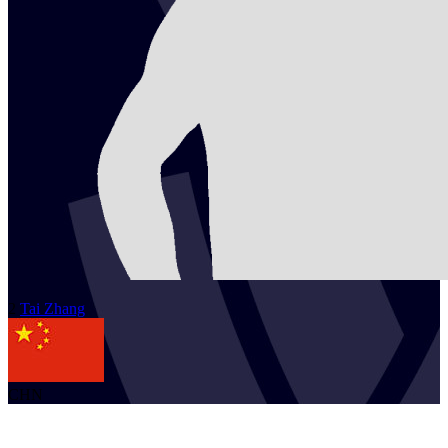
2
Tai
Zhang
CHN