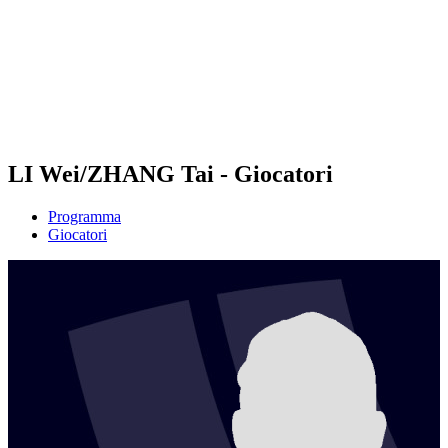
ritorna alla Home di BPT
Dove guardare
Squadre
Programma
Classifica
Statistiche
Torneo
News
LI Wei/ZHANG Tai - Giocatori
Programma
Giocatori