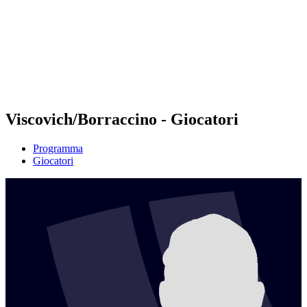
ritorna alla Home di BPT
Dove guardare
Squadre
Programma
Classifica
Statistiche
Torneo
News
Viscovich/Borraccino - Giocatori
Programma
Giocatori