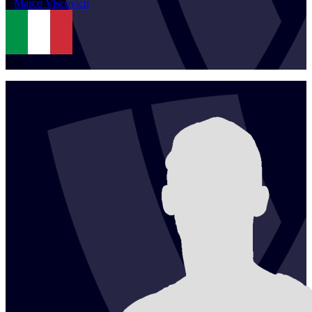
1
Marco
Viscovich
ITA