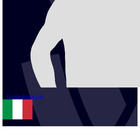
2
Davide
Borraccino
ITA