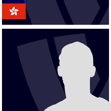
1
Yin Chun
Lee
HKG