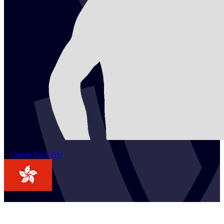
2
Cheuk Yin
LAU
HKG