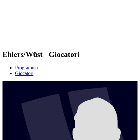
ritorna alla Home di BPT
Dove guardare
Squadre
Programma
Classifica
Statistiche
Torneo
News
Ehlers/Wüst - Giocatori
Programma
Giocatori