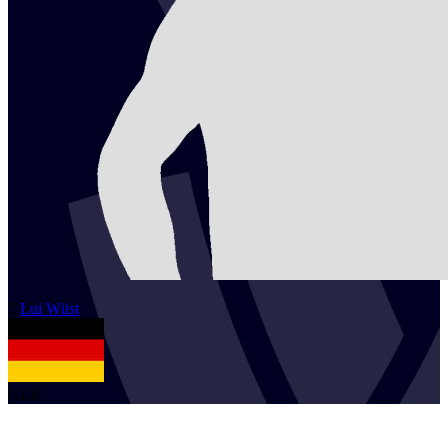
2
Lui
Wüst
GER