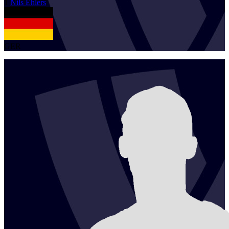
1
Nils
Ehlers
GER