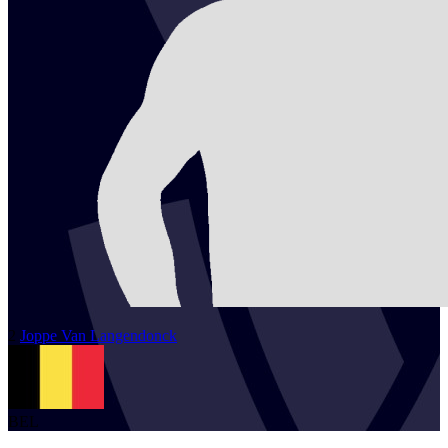
2
Joppe
Van Langendonck
BEL