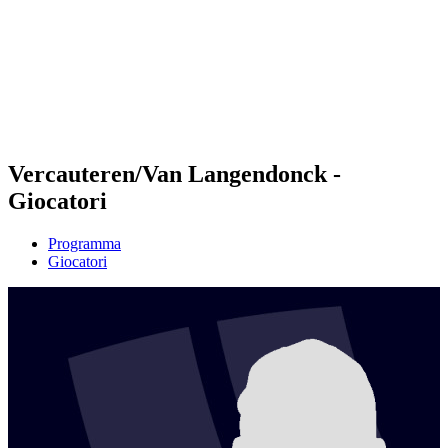
ritorna alla Home di BPT
Dove guardare
Squadre
Programma
Classifica
Statistiche
Torneo
News
Vercauteren/Van Langendonck -
Giocatori
Programma
Giocatori