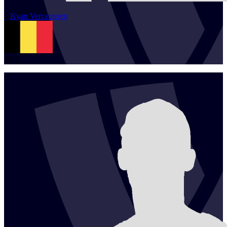
1
Kyan
Vercauteren
BEL