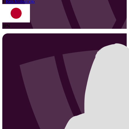
1
Ren
Matsumoto
JPN