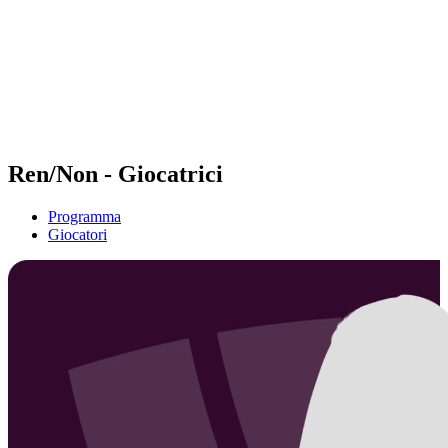
ritorna alla Home di BPT
Dove guardare
Squadre
Programma
Classifica
Statistiche
Torneo
News
Ren/Non - Giocatrici
Programma
Giocatori