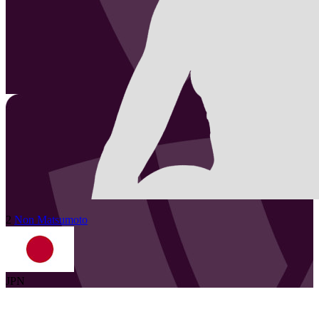
2
Non
Matsumoto
JPN