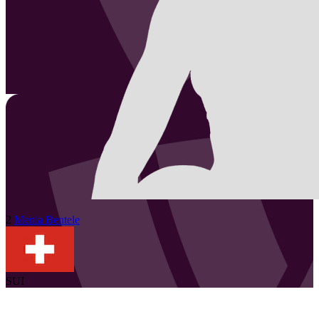
2
Menia
Bentele
SUI