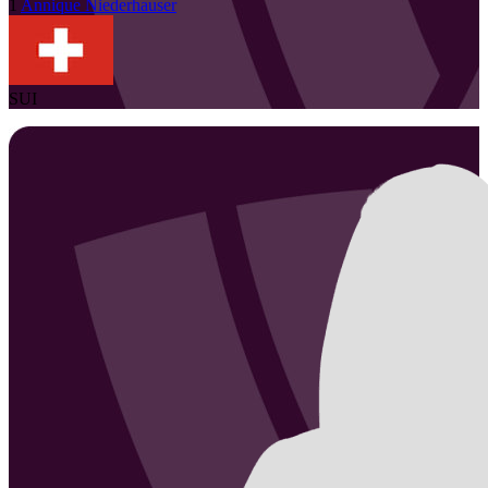
1
Annique
Niederhauser
SUI