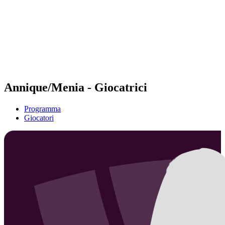
ritorna alla Home di BPT
Dove guardare
Squadre
Programma
Classifica
Statistiche
Torneo
News
Annique/Menia - Giocatrici
Programma
Giocatori