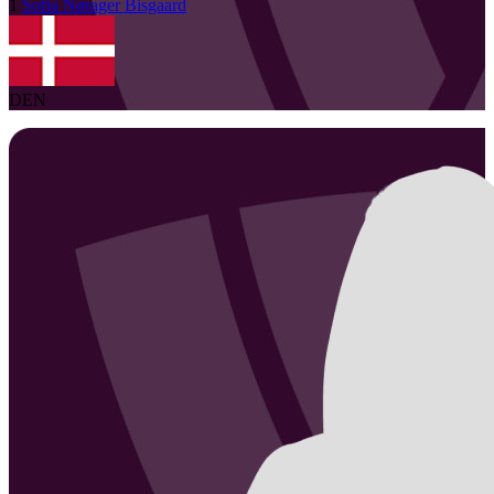
1
Sofia
Nørager Bisgaard
DEN