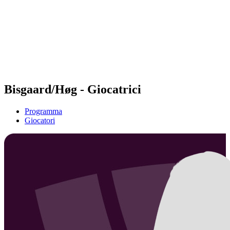
ritorna alla Home di BPT
Dove guardare
Squadre
Programma
Classifica
Statistiche
Torneo
News
Bisgaard/Høg - Giocatrici
Programma
Giocatori