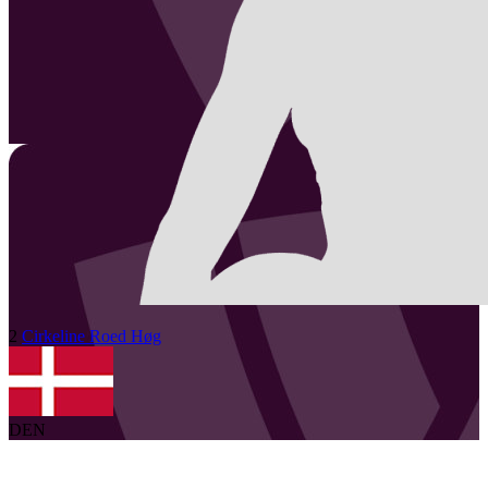
2
Cirkeline Roed
Høg
DEN