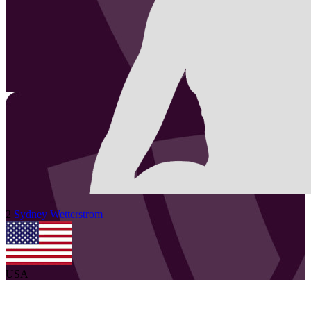
2
Sydney
Wetterstrom
USA