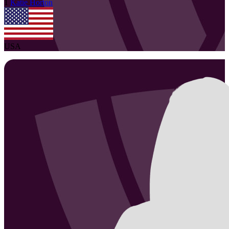
1
Katie
Horton
USA