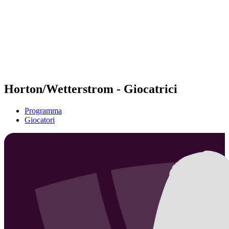
ritorna alla Home di BPT
Dove guardare
Squadre
Programma
Classifica
Statistiche
Torneo
News
Horton/Wetterstrom - Giocatrici
Programma
Giocatori