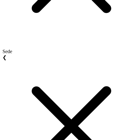
Sede
❮