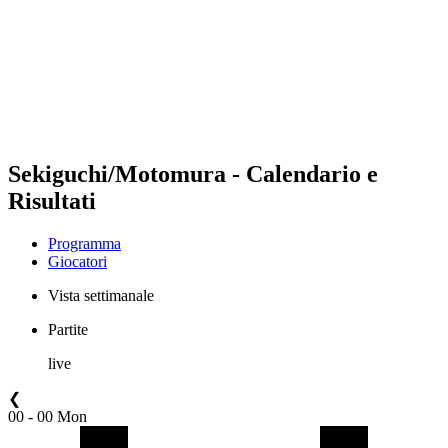
ritorna alla Home di BPT
Dove guardare
Squadre
Programma
Classifica
Statistiche
Torneo
News
Sekiguchi/Motomura - Calendario e
Risultati
Programma
Giocatori
Vista settimanale
Partite
live
❮
00 - 00 Mon