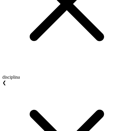
disciplina
❮