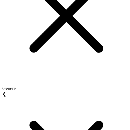
Genere
❮