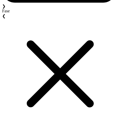
❯
Fase
❮