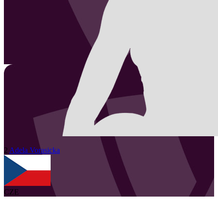
2
Adela
Vorasicka
CZE