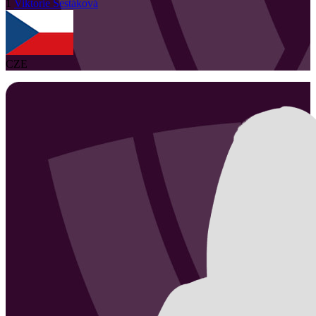
1
Viktorie
Šestáková
CZE