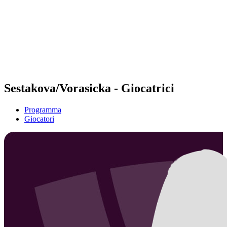
ritorna alla Home di BPT
Dove guardare
Squadre
Programma
Classifica
Statistiche
Torneo
News
Sestakova/Vorasicka - Giocatrici
Programma
Giocatori