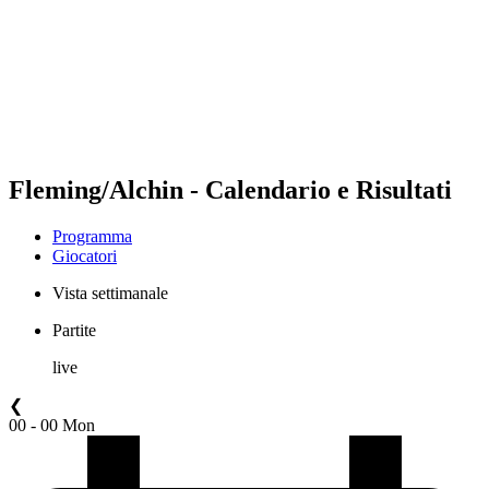
ritorna alla Home di BPT
Dove guardare
Squadre
Programma
Classifica
Statistiche
Torneo
News
Fleming/Alchin - Calendario e Risultati
Programma
Giocatori
Vista settimanale
Partite
live
❮
00 - 00 Mon