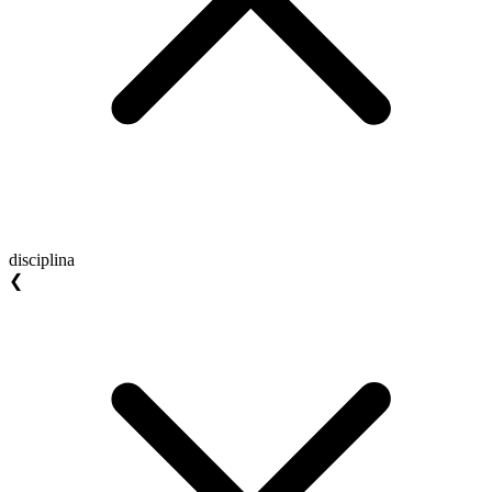
disciplina
❮