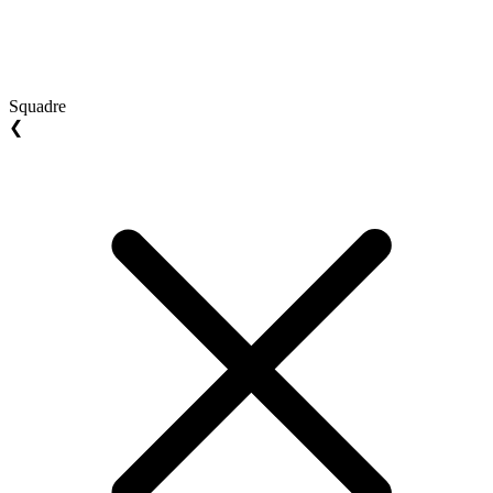
Squadre
❮