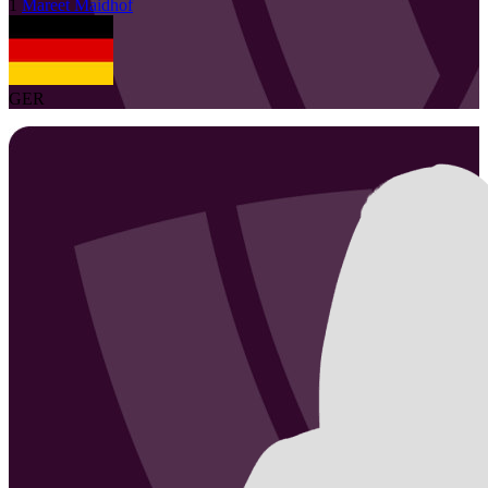
1
Mareet
Maidhof
GER