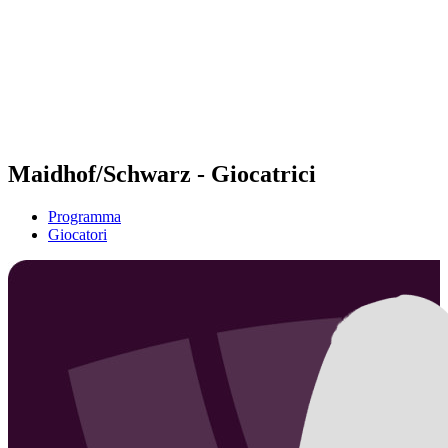
ritorna alla Home di BPT
Dove guardare
Squadre
Programma
Classifica
Statistiche
Torneo
News
Maidhof/Schwarz - Giocatrici
Programma
Giocatori