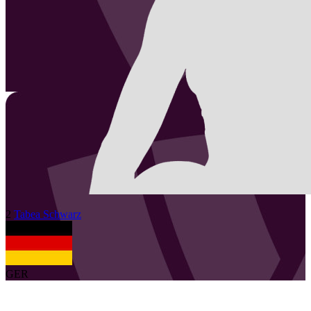
2
Tabea
Schwarz
GER