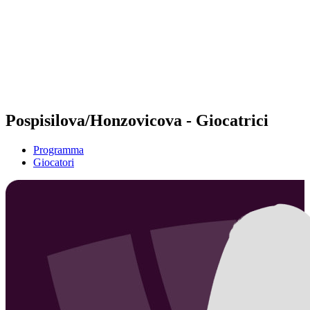
ritorna alla Home di BPT
Dove guardare
Squadre
Programma
Classifica
Statistiche
Torneo
News
Pospisilova/Honzovicova - Giocatrici
Programma
Giocatori