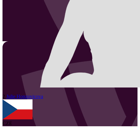
2
Julie
Honzovicova
CZE