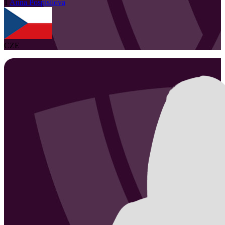
1
Anna
Pospisilova
CZE