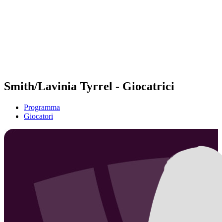
ritorna alla Home di BPT
Dove guardare
Squadre
Programma
Classifica
Statistiche
Torneo
News
Smith/Lavinia Tyrrel - Giocatrici
Programma
Giocatori