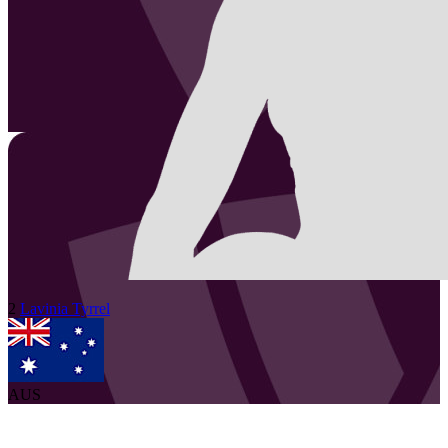
2
Lavinia
Tyrrel
AUS