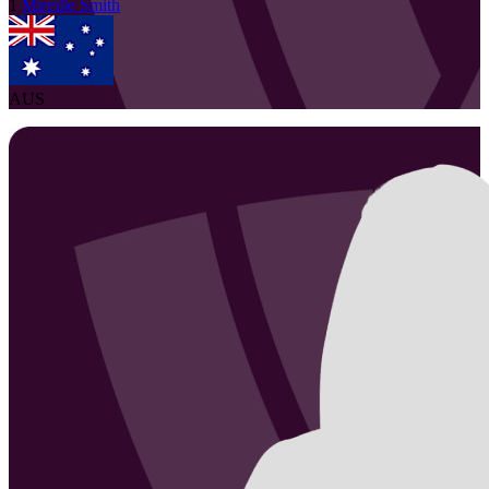
1
Mireille
Smith
AUS