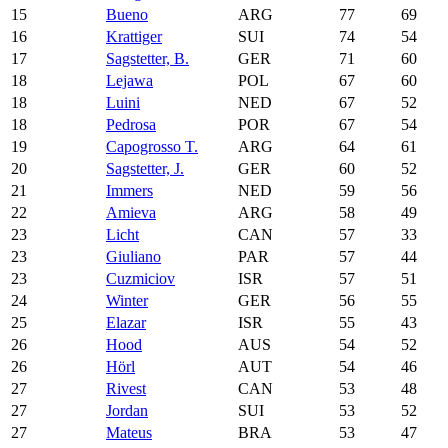
15
Bueno
ARG
77
69
16
Krattiger
SUI
74
54
17
Sagstetter, B.
GER
71
60
18
Lejawa
POL
67
60
18
Luini
NED
67
52
18
Pedrosa
POR
67
54
19
Capogrosso T.
ARG
64
61
20
Sagstetter, J.
GER
60
52
21
Immers
NED
59
56
22
Amieva
ARG
58
49
23
Licht
CAN
57
33
23
Giuliano
PAR
57
44
23
Cuzmiciov
ISR
57
51
24
Winter
GER
56
55
25
Elazar
ISR
55
43
26
Hood
AUS
54
52
26
Hörl
AUT
54
46
27
Rivest
CAN
53
48
27
Jordan
SUI
53
52
27
Mateus
BRA
53
47