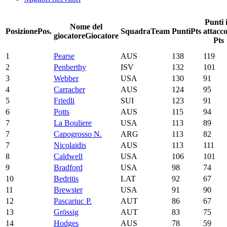
Punti 
Nome del
Posizione
Pos.
Squadra
Team
Punti
Pts
attacc
giocatore
Giocatore
Pts
1
Pearse
AUS
138
119
2
Penberthy
ISV
132
101
3
Webber
USA
130
91
4
Carracher
AUS
124
95
5
Friedli
SUI
123
91
6
Potts
AUS
115
94
7
La Bouliere
USA
113
89
7
Capogrosso N.
ARG
113
82
7
Nicolaidis
AUS
113
111
8
Caldwell
USA
106
101
9
Bradford
USA
98
74
10
Bedritis
LAT
92
67
11
Brewster
USA
91
90
12
Pascariuc P.
AUT
86
67
13
Grössig
AUT
83
75
14
Hodges
AUS
78
59