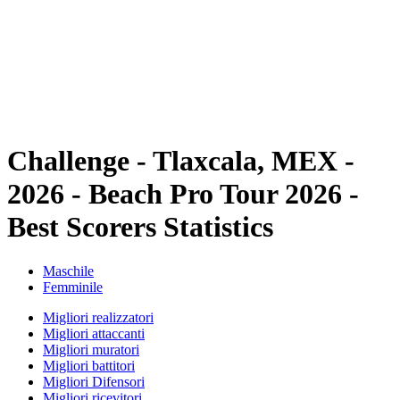
ritorna alla Home di BPT
Dove guardare
Squadre
Programma
Classifica
Statistiche
Torneo
News
Challenge - Tlaxcala, MEX -
2026 - Beach Pro Tour 2026 -
Best Scorers Statistics
Maschile
Femminile
Migliori realizzatori
Migliori attaccanti
Migliori muratori
Migliori battitori
Migliori Difensori
Migliori ricevitori