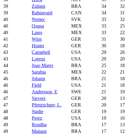
39
Zuliani
BRA
34
32
39
Rahnavard
CAN
34
31
40
Nemec
SVK
33
32
40
Osuna
MEX
33
25
40
Lares
MEX
33
22
41
Wüst
GER
31
30
42
Huster
GER
30
18
43
Campbell
USA
29
26
43
Lorenz
USA
29
20
44
Joao Mares
BRA
25
18
45
Sarabia
MEX
22
21
46
Johann
BRA
21
18
46
Field
USA
21
18
46
Andersson, E
SWE
21
19
47
Sievers
GER
20
13
47
Pfretzschner, L.
GER
20
17
48
Stadie
GER
19
19
48
Perez
USA
19
16
49
Bonilha
BRA
17
13
49
Manaus
BRA
17
12