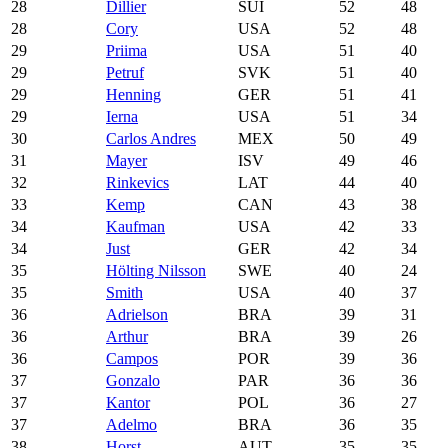
28
Dillier
SUI
52
48
28
Cory
USA
52
48
29
Priima
USA
51
40
29
Petruf
SVK
51
40
29
Henning
GER
51
41
29
Ierna
USA
51
34
30
Carlos Andres
MEX
50
49
31
Mayer
ISV
49
46
32
Rinkevics
LAT
44
40
33
Kemp
CAN
43
38
34
Kaufman
USA
42
33
34
Just
GER
42
34
35
Hölting Nilsson
SWE
40
24
35
Smith
USA
40
37
36
Adrielson
BRA
39
31
36
Arthur
BRA
39
26
36
Campos
POR
39
36
37
Gonzalo
PAR
36
36
37
Kantor
POL
36
27
37
Adelmo
BRA
36
35
38
Horst
AUT
35
35