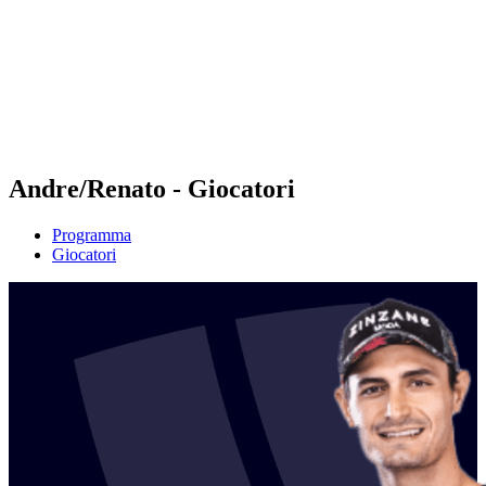
ritorna alla Home di BPT
Dove guardare
Squadre
Programma
Classifica
Statistiche
Torneo
News
Andre/Renato - Giocatori
Programma
Giocatori