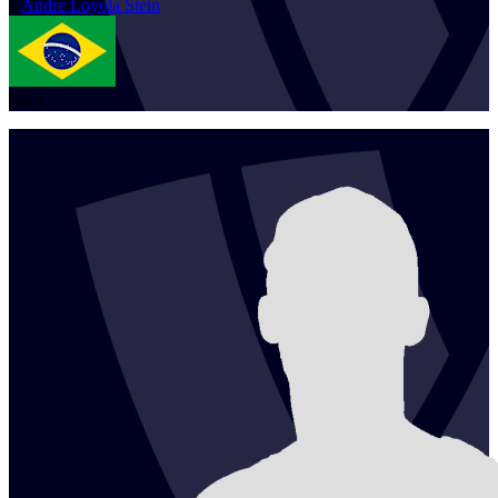
1
Andre
Loyola Stein
BRA