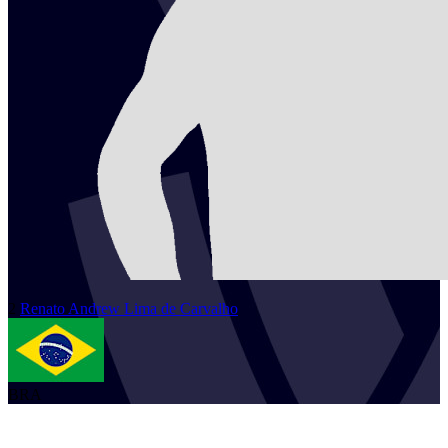
2
Renato Andrew
Lima de Carvalho
BRA