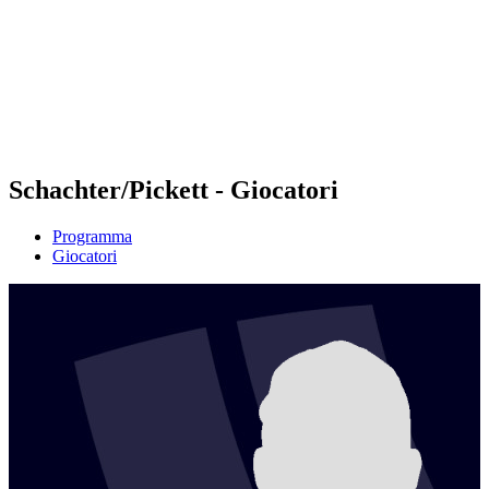
ritorna alla Home di BPT
Dove guardare
Squadre
Programma
Classifica
Statistiche
Torneo
News
Schachter/Pickett - Giocatori
Programma
Giocatori