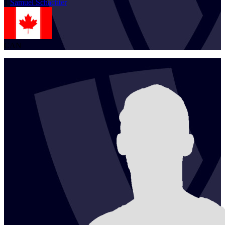
1
Samuel
Schachter
CAN