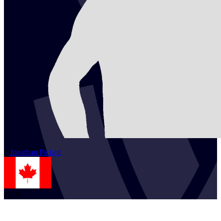
2
Jonathan
Pickett
CAN