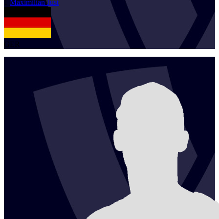
1
Maximilian
Just
GER