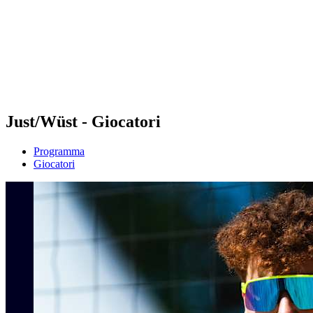
ritorna alla Home di BPT
Dove guardare
Squadre
Programma
Classifica
Statistiche
Torneo
News
Just/Wüst - Giocatori
Programma
Giocatori