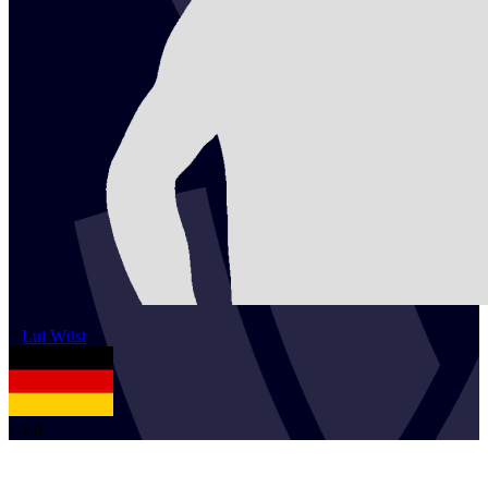
2
Lui
Wüst
GER