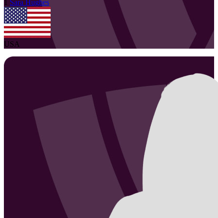
1
Sara
Hughes
USA