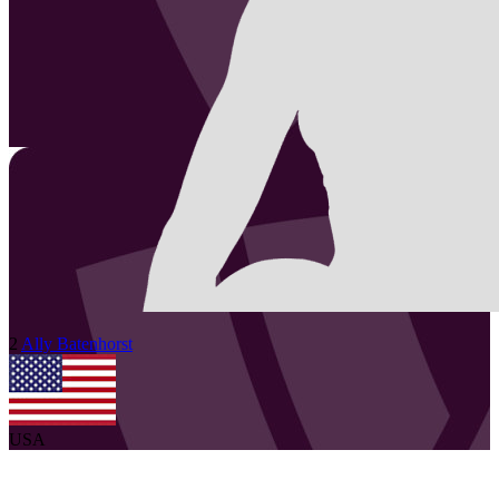
2
Ally
Batenhorst
USA