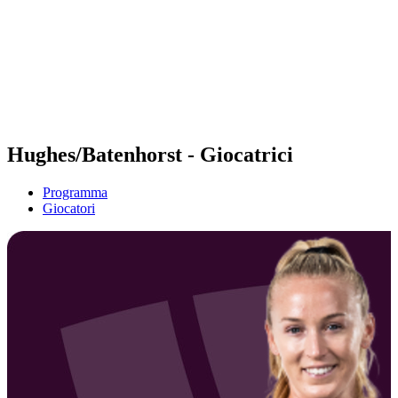
ritorna alla Home di BPT
Dove guardare
Squadre
Programma
Classifica
Statistiche
Torneo
News
Hughes/Batenhorst - Giocatrici
Programma
Giocatori