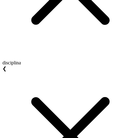
disciplina
❮