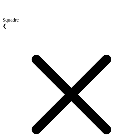
Squadre
❮