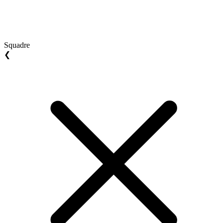
Squadre
❮