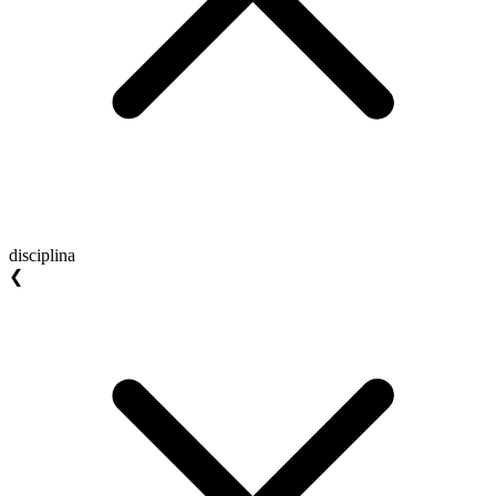
disciplina
❮