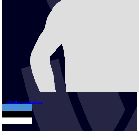
2
Dimitriy
Korotkov
EST