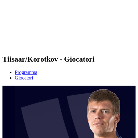
ritorna alla Home di BPT
Tickets
Dove guardare
Squadre
Programma
Classifica
Statistiche
Torneo
News
Tiisaar/Korotkov - Giocatori
Programma
Giocatori