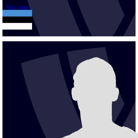
1
Mart
Tiisaar
EST