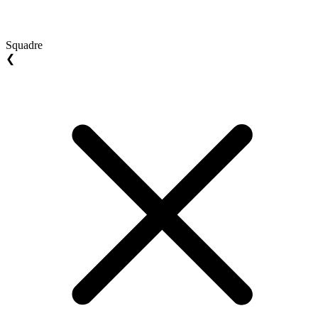
Squadre
❮