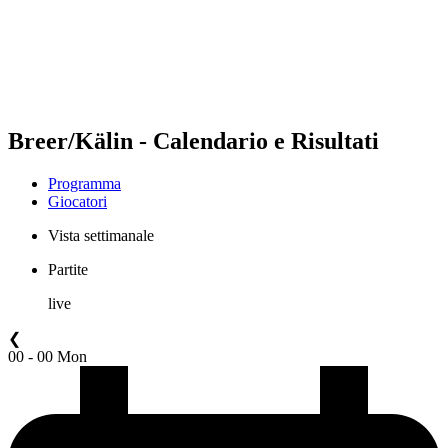
Squadre
Programma
Classifica
Statistiche
Torneo
News
Breer/Kälin - Calendario e Risultati
Programma
Giocatori
Vista settimanale
Partite
live
❮
00 - 00 Mon