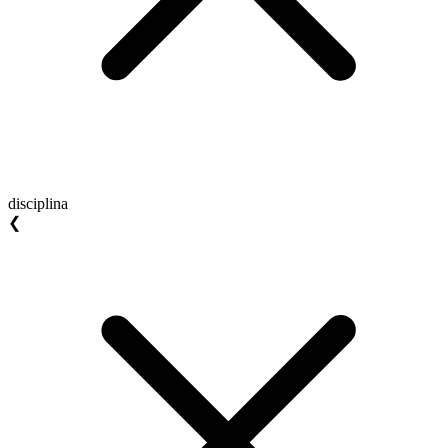
disciplina
❮