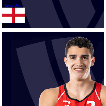
1
Javier
Bello
ENG