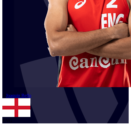
2
Joaquin
Bello
ENG