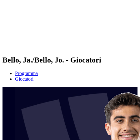
ritorna alla Home di BPT
Tickets
Dove guardare
Squadre
Programma
Classifica
Statistiche
Torneo
News
Bello, Ja./Bello, Jo. - Giocatori
Programma
Giocatori