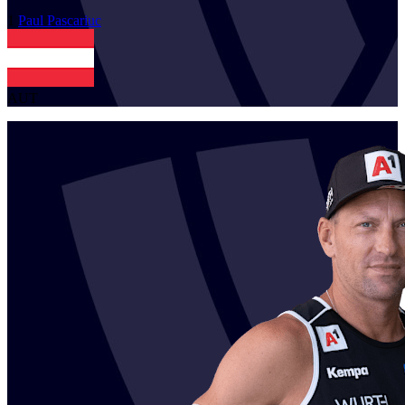
1
Paul
Pascariuc
AUT