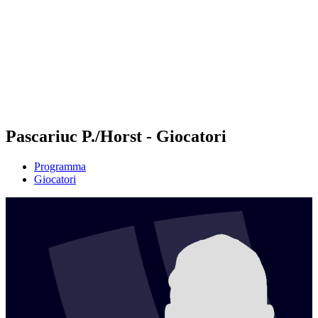
ritorna alla Home di BPT
Tickets
Dove guardare
Squadre
Programma
Classifica
Statistiche
Torneo
News
Pascariuc P./Horst - Giocatori
Programma
Giocatori