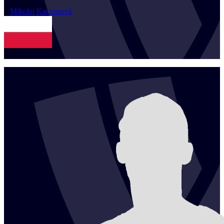
1
Mikolaj
Kaczmarek
POL