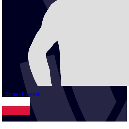
2
Szymon
Pietraszek
POL