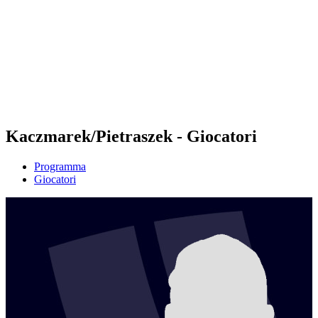
ritorna alla Home di BPT
Tickets
Dove guardare
Squadre
Programma
Classifica
Statistiche
Torneo
News
Kaczmarek/Pietraszek - Giocatori
Programma
Giocatori