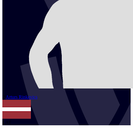
2
Arturs
Rinkevics
LAT