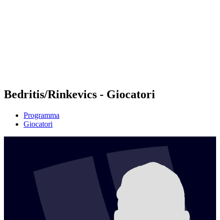
ritorna alla Home di BPT
Tickets
Dove guardare
Squadre
Programma
Classifica
Statistiche
Torneo
News
Bedritis/Rinkevics - Giocatori
Programma
Giocatori