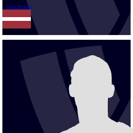
1
Ardis
Bedritis
LAT