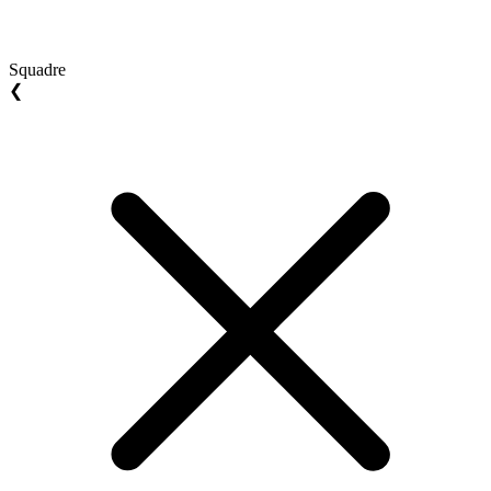
Squadre
❮