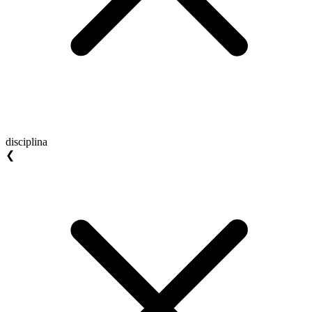
disciplina
❮