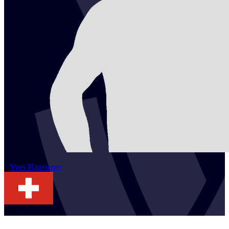
2
Yves
Haussener
SUI