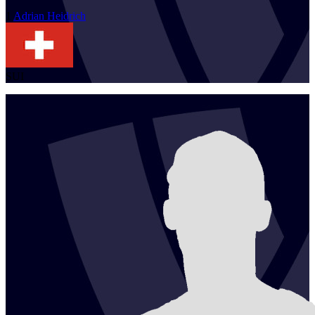
1
Adrian
Heidrich
SUI