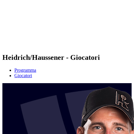
ritorna alla Home di BPT
Tickets
Dove guardare
Squadre
Programma
Classifica
Statistiche
Torneo
News
Heidrich/Haussener - Giocatori
Programma
Giocatori