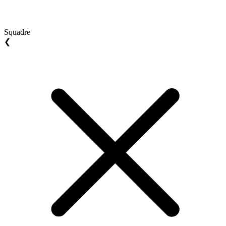
Squadre
❮