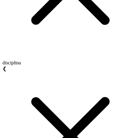
disciplina
❮