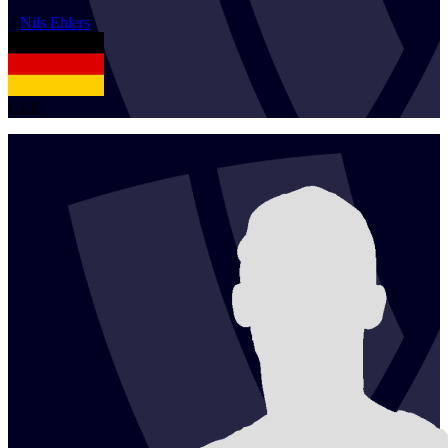
1
Nils
Ehlers
GER