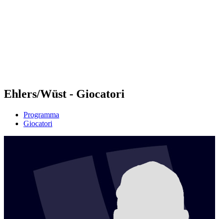
ritorna alla Home di BPT
Tickets
Dove guardare
Squadre
Programma
Classifica
Statistiche
Torneo
News
Ehlers/Wüst - Giocatori
Programma
Giocatori