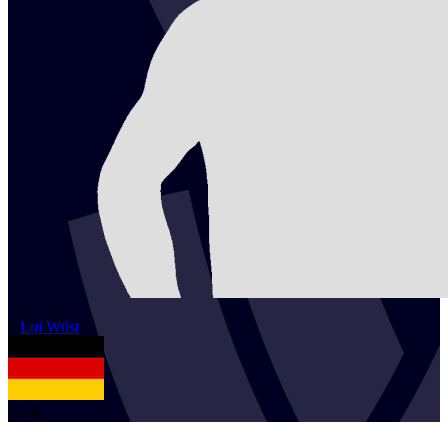
2
Lui
Wüst
GER