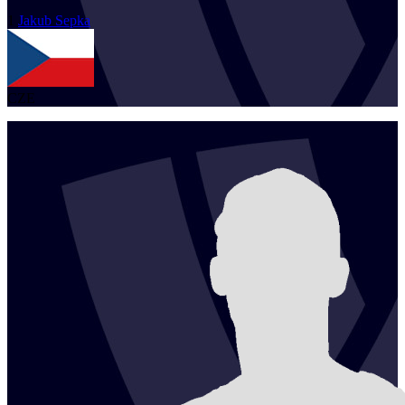
1
Jakub
Sepka
CZE