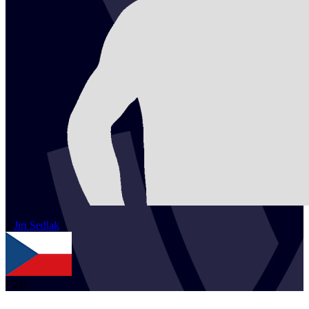
2
Jiri
Sedlak
CZE