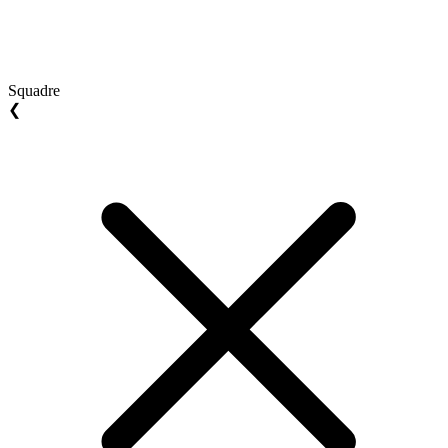
Squadre
❮