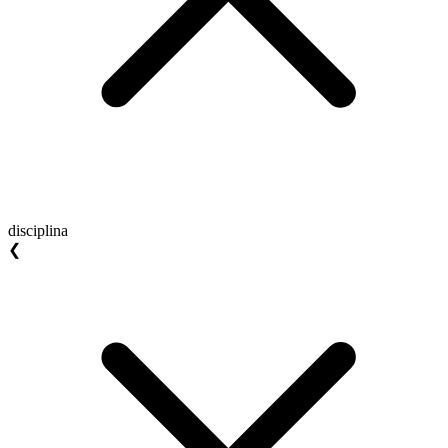
disciplina
❮