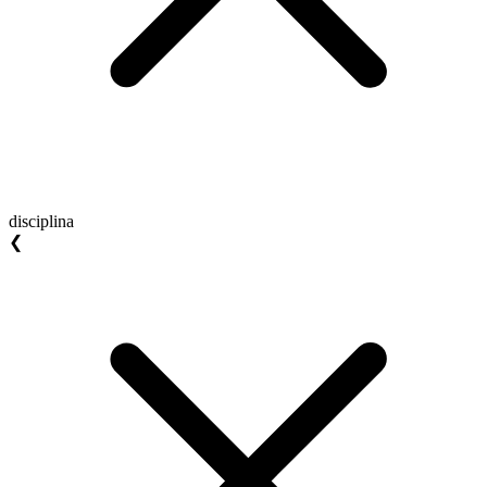
disciplina
❮