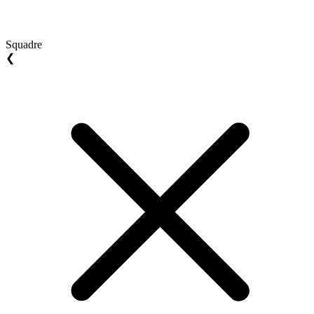
Squadre
❮