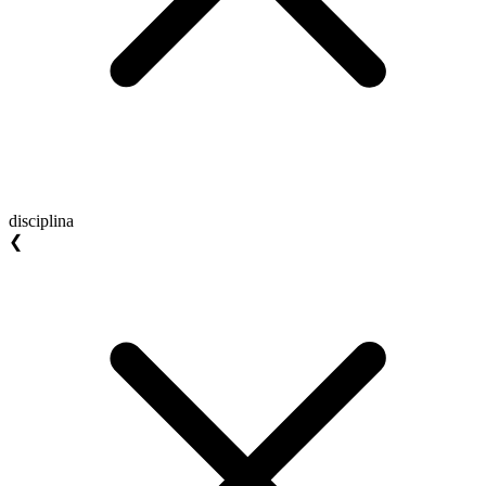
disciplina
❮