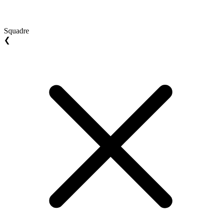
Squadre
❮