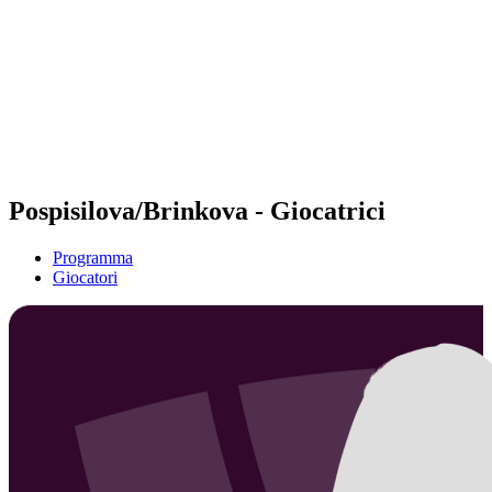
ritorna alla Home di BPT
Tickets
Dove guardare
Squadre
Programma
Classifica
Statistiche
Torneo
News
Pospisilova/Brinkova - Giocatrici
Programma
Giocatori