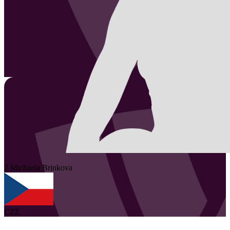
2
Michaela
Brinkova
CZE