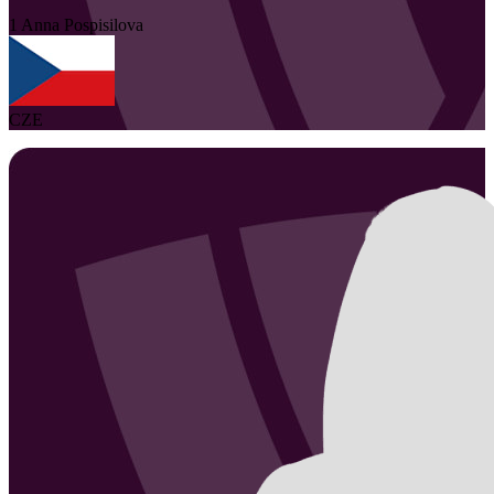
1
Anna
Pospisilova
CZE