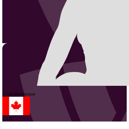
2
Lea
Monkhouse
CAN