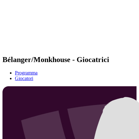
ritorna alla Home di BPT
Tickets
Dove guardare
Squadre
Programma
Classifica
Statistiche
Torneo
News
Bélanger/Monkhouse - Giocatrici
Programma
Giocatori