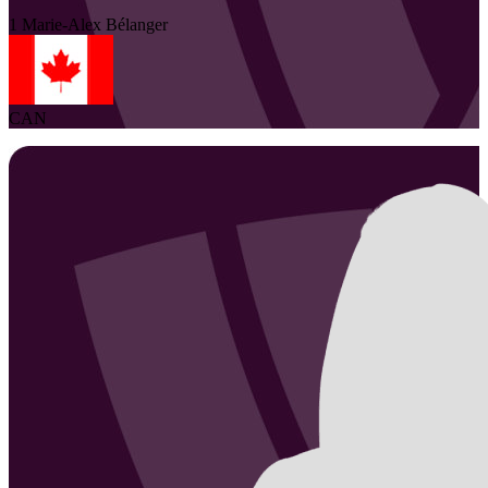
1
Marie-Alex
Bélanger
CAN