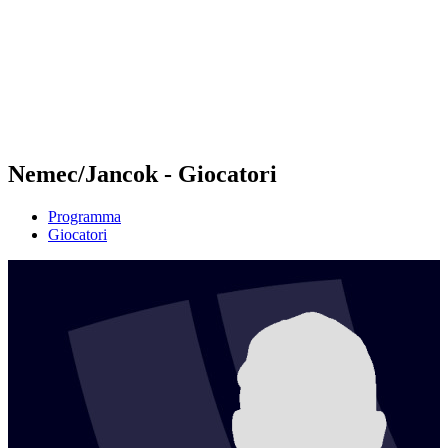
ritorna alla Home di BPT
Dove guardare
Squadre
Programma
Classifica
Statistiche
Torneo
News
Nemec/Jancok - Giocatori
Programma
Giocatori