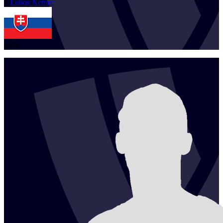
1
Lubos
Nemec
SVK