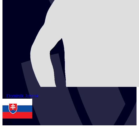
2
Dominik
Jancok
SVK