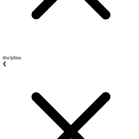
disciplina
❮