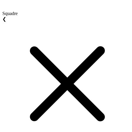
Squadre
❮