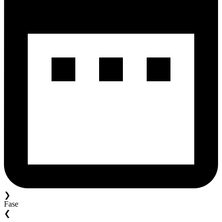
❯
Fase
❮