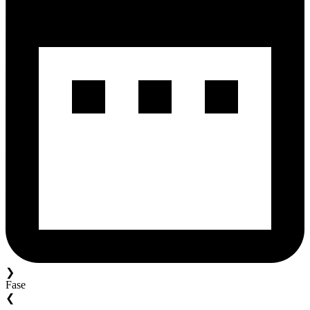
❯
Fase
❮