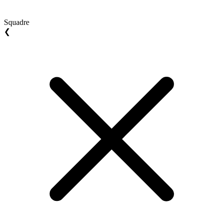
Squadre
❮