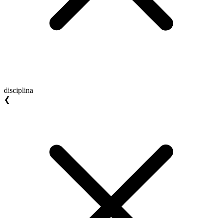
disciplina
❮