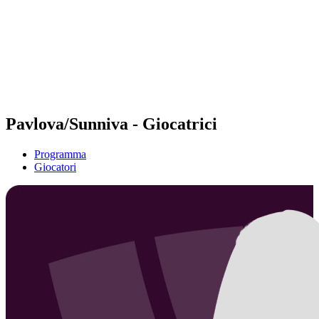
ritorna alla Home di BPT
Dove guardare
Squadre
Programma
Classifica
Statistiche
Torneo
News
Pavlova/Sunniva - Giocatrici
Programma
Giocatori