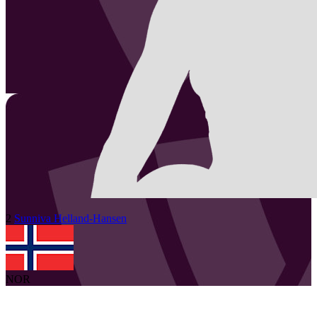
2
Sunniva
Helland-Hansen
NOR