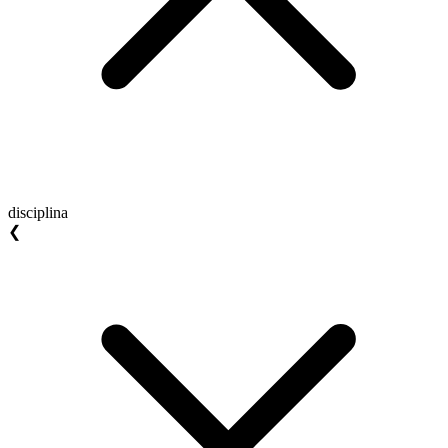
disciplina
❮