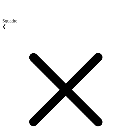
Squadre
❮