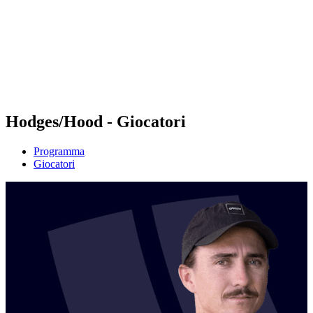
ritorna alla Home di BPT
Dove guardare
Squadre
Programma
Classifica
Statistiche
Torneo
News
Hodges/Hood - Giocatori
Programma
Giocatori