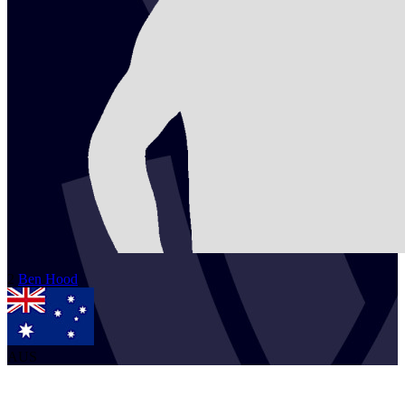
2
Ben
Hood
AUS