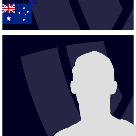
1
Thomas
Hodges
AUS