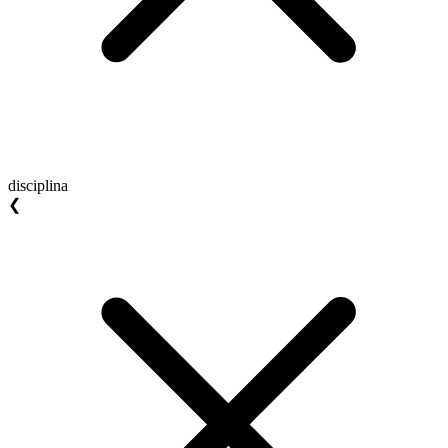
disciplina
❮