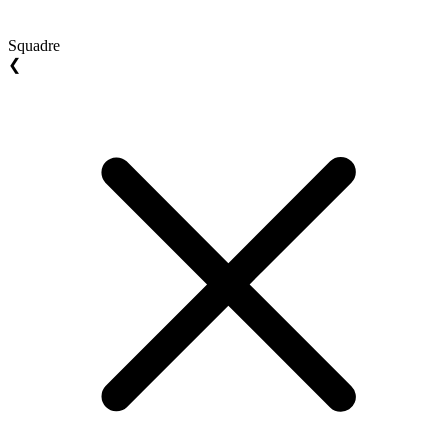
Squadre
❮