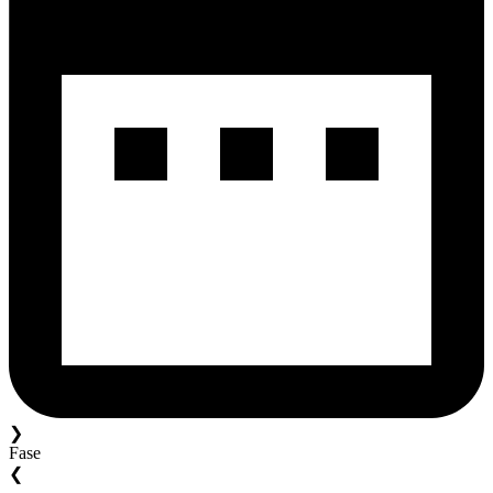
❯
Fase
❮