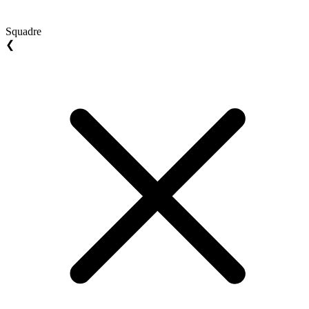
Squadre
❮