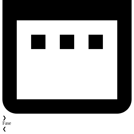
❯
Fase
❮