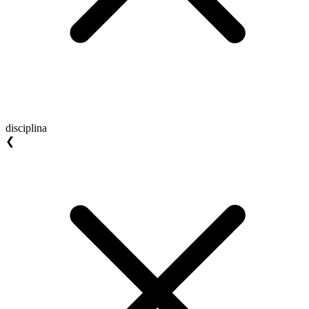
disciplina
❮