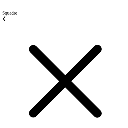
Squadre
❮