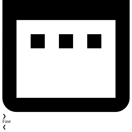
❯
Fase
❮