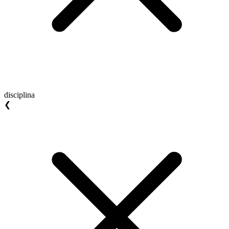
disciplina
❮